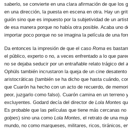
saberlo, se convierte en una clara afirmación de que los g
en una dirección, la puesta en escena en otra. Hay un grit
guión sino que es impuesto por la subjetividad de un arti
de esa manera porque no había otra posible. Acaba uno de
importar poco porque no se imagina la película de una for
Da entonces la impresión de que el caso
Roma
es bastan
el público, experto o no, a veces enfrentado a lo que par
no se dejaba seducir por un entrañable relato trágico del
Ophüls también incrustaron la queja de un cine desatento
aristocráticas (también se ha dicho que hasta cuándo, co
que Cuarón ha hecho con un acto de recuerdo, de memoria, e
peor, juzgarlo como falso). Cuarón camina en un terreno ya
excluyentes. Godard decía del director de
Lola Montes
que
Es probable que las películas que tiene más cercanas no
golpes
) sino una como
Lola Montes
, el retrato de una mu
mundo, no como marqueses, militares, ricos, tiránicos, e