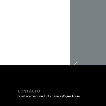
CONTACTO
revistaceroenconducta.general@gmail.com