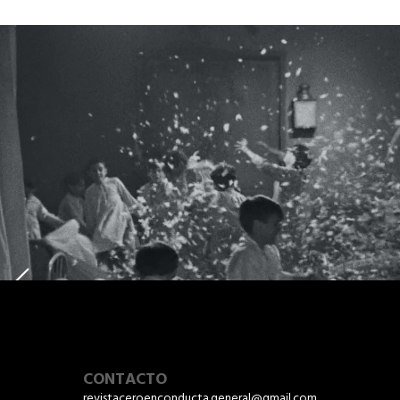
CONTRADICCIONES
"CON ESTO QUE TENGO VOY A
HACER UNA PELÍCULA" - A
PROPÓSITO DE BAJO UNA
LLUVIA AJENA
CONTACTO
revistaceroenconducta.general@gmail.com