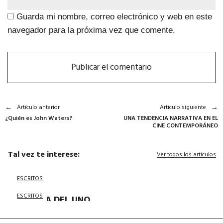
Guarda mi nombre, correo electrónico y web en este
navegador para la próxima vez que comente.
Artículo anterior
Artículo siguiente
¿Quién es John Waters?
UNA TENDENCIA NARRATIVA EN EL
CINE CONTEMPORÁNEO
Tal vez te interese:
Ver todos los artículos
ESCRITOS
ESCRITOS
LA VIDA DEL UNO
SIN EL OTRO
ESCRITOS
TRANSITAR