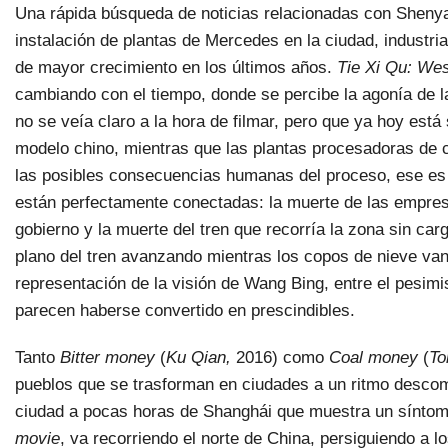
Una rápida búsqueda de noticias relacionadas con Shenya
instalación de plantas de Mercedes en la ciudad, industr
de mayor crecimiento en los últimos años.
Tie Xi Qu: Wes
cambiando con el tiempo, donde se percibe la agonía de l
no se veía claro a la hora de filmar, pero que ya hoy est
modelo chino, mientras que las plantas procesadoras de 
las posibles consecuencias humanas del proceso, ese es e
están perfectamente conectadas: la muerte de las empresa
gobierno y la muerte del tren que recorría la zona sin ca
plano del tren avanzando mientras los copos de nieve va
representación de la visión de Wang Bing, entre el pesimis
parecen haberse convertido en prescindibles.
Tanto
Bitter money
(
Ku Qian,
2016) como
Coal money
(
To
pueblos que se trasforman en ciudades a un ritmo descom
ciudad a pocas horas de Shanghái que muestra un sínto
movie
, va recorriendo el norte de China, persiguiendo a 