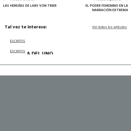
LAS HEREJÍAS DE LARS VON TRIER
EL PODER FEMENINO EN LA
NARRACIÓN EXTREMA
Tal vez te interese:
Ver todos los artículos
ESCRITOS
ESCRITOS
LA VIDA DEL UNO
SIN EL OTRO
ESCRITOS
TRANSITAR
CONTRADICCIONES
"CON ESTO QUE TENGO VOY A
HACER UNA PELÍCULA" - A
PROPÓSITO DE BAJO UNA
LLUVIA AJENA