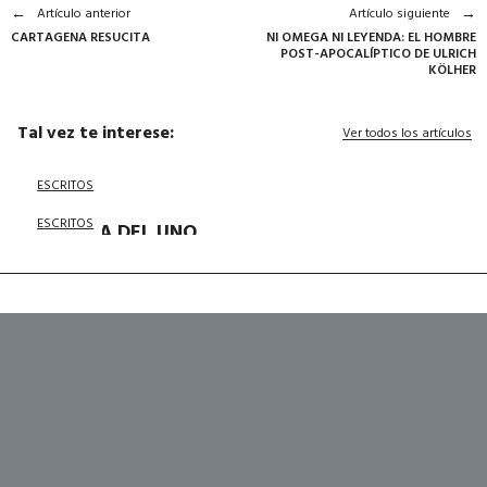
Artículo anterior
Artículo siguiente
CARTAGENA RESUCITA
NI OMEGA NI LEYENDA: EL HOMBRE
POST-APOCALÍPTICO DE ULRICH
KÖLHER
Tal vez te interese:
Ver todos los artículos
ESCRITOS
ESCRITOS
LA VIDA DEL UNO
SIN EL OTRO
ESCRITOS
TRANSITAR
CONTRADICCIONES
"CON ESTO QUE TENGO VOY A
HACER UNA PELÍCULA" - A
PROPÓSITO DE BAJO UNA
LLUVIA AJENA