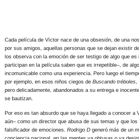
Cada película de Víctor nace de una obsesión, de una nos
por sus amigos, aquellas personas que se dejan existir 
los observa con la emoción de ser testigo de algo que es i
participan en la película saben que es irrepetible–, de algo
incomunicable como una experiencia. Pero luego el tiempo
por ejemplo, en esos niños ciegos de
Buscando tréboles
,
pero delicadamente, abandonados a su entrega e inocent
se bautizan.
Por eso es tan absurdo que se haya llegado a conocer a 
aún– como un director que abusa de sus temas y que los 
falsificador de emociones.
Rodrigo D
generó más de un ma
conciencia nacional, en las mentes ya obtusas o ya desin