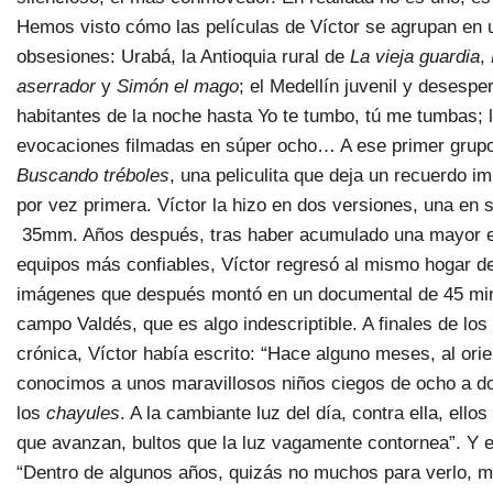
Hemos visto cómo las películas de Víctor se agrupan en 
obsesiones: Urabá, la Antioquia rural de
La vieja guardia
,
aserrador
y
Simón el mago
; el Medellín juvenil y desesp
habitantes de la noche hasta Yo te tumbo, tú me tumbas; 
evocaciones filmadas en súper ocho… A ese primer grupo
Buscando tréboles
, una peliculita que deja un recuerdo im
por vez primera. Víctor la hizo en dos versiones, una en s
35mm. Años después, tras haber acumulado una mayor ex
equipos más confiables, Víctor regresó al mismo hogar d
imágenes que después montó en un documental de 45 min
campo Valdés, que es algo indescriptible. A finales de lo
crónica, Víctor había escrito: “Hace alguno meses, al orie
conocimos a unos maravillosos niños ciegos de ocho a 
los
chayules
. A la cambiante luz del día, contra ella, ell
que avanzan, bultos que la luz vagamente contornea”. Y 
“Dentro de algunos años, quizás no muchos para verlo, me