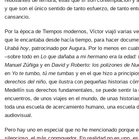
rebosantes de ternura, esas que sí son contemplación y 
y que son el único sentido de tanto esfuerzo, de tanto en
cansancio.
Por la época de Tiempos modernos, Víctor viajó varias v
que le encantaba desde hacía tiempo, para hacer docume
Urabá hoy
, patrocinado por Augura. Por lo menos en cua
–sobre todo en
Lo que dañaba a mi hermano era la edad: la
Manuel Zúñiga
y en
David y Roberto: los polizones de Nu
en
Yo te tumbo, tú me tumbas
y en el que hizo a principi
derechos del niño
, que ilustra con pequeñas historias có
Medellín sus derechos fundamentales, se puede sentir la
encuentros, de unos viajes en el mundo, de unas histori
toda una escuela de acercamiento humano, una escuela d
audiovisual.
Pero hay uno en especial que no he mencionado porque es
silencioso, el más conmovedor. En realidad no es uno, e