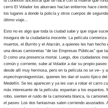
la conexión ancestral que se hace con la muerte que ronda
cerro El Volador los aburraes hacían entierros hace cien
los lugares a donde la policía y otros cuerpos de
segurida
último viaje…
Esto no es algo que toda la ciudad sabe y que sigue suced
insegura de la ciudadanía
inocente
. La película comienza
muertos, el
Burrito
y el
Alacrán
, a quienes les han hecho
una desas camionetas “de las Empresas Públicas” que ta
D como una presencia mortal. Luego, dos ciudadanos inoc
común y corriente, sube al Volador a dar su propio paseo 
desde allí muy hermosa, pero en la película no se ve– y a
espectroprotagonistas
,
quienes les dan el susto típico de
Medellín. Se les aparecen y ya les van a robar el carro c
más interesante de la película: espantan a los espantos. 
robo, sienten el ruido de la camioneta blanca, la camione
el paseo
. Los dos fantasmas salen corriendo asustados. A