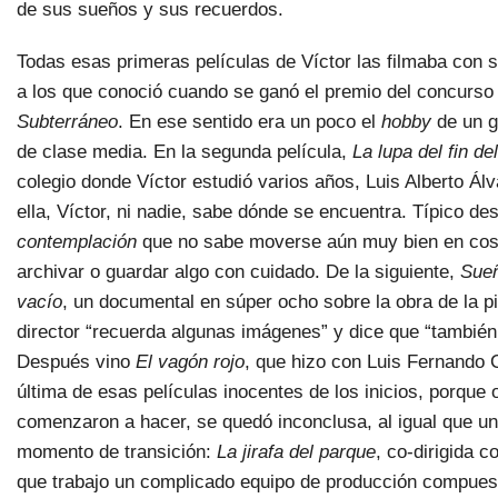
de sus sueños y sus recuerdos.
Todas esas primeras películas de Víctor las filmaba con 
a los que conoció cuando se ganó el premio del concurso 
Subterráneo
. En ese sentido era un poco el
hobby
de un g
de clase media. En la segunda película,
La lupa del fin d
colegio donde Víctor estudió varios años, Luis Alberto Álv
ella, Víctor, ni nadie, sabe dónde se encuentra. Típico d
contemplación
que no sabe moverse aún muy bien en cos
archivar o guardar algo con cuidado. De la siguiente,
Sueñ
vacío
, un documental en súper ocho sobre la obra de la p
director “recuerda algunas imágenes” y dice que “también
Después vino
El vagón rojo
, que hizo con Luis Fernando C
última de esas películas inocentes de los inicios, porque o
comenzaron a hacer, se quedó inconclusa, al igual que un
momento de transición:
La jirafa del parque
, co-dirigida 
que trabajo un complicado equipo de producción compues