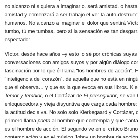
no alcanzo ni siquiera a imaginarlo, será amistad, o hasta
amistad y comenzará a ser trabajo el ver la auto-destruc
humanos. No alcanzo a imaginar el dolor que sentirá Vícto
tumbo, tú me tumbas, pero si la sensación es tan desgar
espectador…
Víctor, desde hace años –y esto lo sé por crónicas suyas 
conversaciones con amigos suyos y por algún diálogo con
fascinación por lo que él llama “los hombres de acción”. 
“inteligencia del corazón”, de aquella que no está en ningú
que él observa… y que es la que evoca en sus libros. Kie
Temor y temblor
, o el Cortázar de
El perseguidor
, se van 
enloquecedora y vieja disyuntiva que carga cada hombre: 
la actitud decisiva. No solo solo Kierkegaard y Cortázar, 
primero llama
poeta
al hombre que contempla y que canta 
es el hombre de acción. El segundo ve en el crítico Brun
contemplación y en el músico Johny un hombre de acció