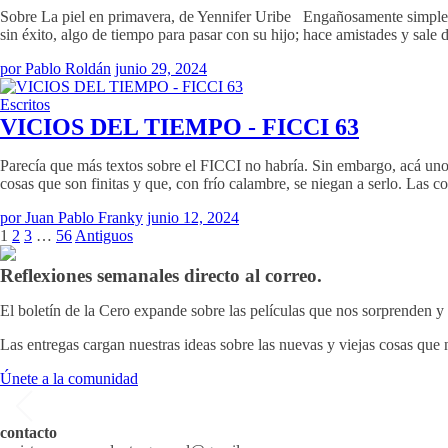
Sobre La piel en primavera, de Yennifer Uribe Engañosamente simple, d
sin éxito, algo de tiempo para pasar con su hijo; hace amistades y sale 
por Pablo Roldán
junio 29, 2024
Escritos
VICIOS DEL TIEMPO - FICCI 63
Parecía que más textos sobre el FICCI no habría. Sin embargo, acá uno 
cosas que son finitas y que, con frío calambre, se niegan a serlo. Las 
por Juan Pablo Franky
junio 12, 2024
Page
Page
Page
Page
Older
1
2
3
…
56
Antiguos
Posts
Reflexiones semanales directo al correo.
El boletín de la Cero expande sobre las películas que nos sorprenden y 
Las entregas cargan nuestras ideas sobre las nuevas y viejas cosas que 
Únete a la comunidad
contacto