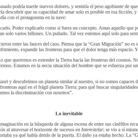
asado podría traerle nuevos dolores, y sentiría el peso agobiante de que
ía descubrir que su capacidad de amar solo es posible en esa ficción, y 
día con el protagonista en la nave:
rlo. Poder explicarlo como si fuera un concepto. Amas aquello que puede
Tan solo varios billones. Un puñado. Tal vez estemos aquí solo para se
ieron entre las fauces del caos. Piensa que la “Gran Migración” no es si
frimiento, expandir las fronteras para que el dolor tenga más espacio. Y
Lo que queremos es extender la Tierra hacia las fronteras del cosmos.
emos. Estamos en la necia situación del hombre que se esfuerza
por un
auri y descubrimos un planeta similar al nuestro, si no somos capaces d
fronteras aquí en el frágil planeta Tierra; para qué buscar singularidade
vamos la discriminación con nosotros”.
Lo inevitable
imaginación en la búsqueda de alguna escena de entre sus cinéfilos recue
ión al atravesar el horizonte de sucesos en
Interestelar
; se vio a sí mis
rtaba ya qué había detrás de la puerta. El daño ya estaba hecho. La “Gr