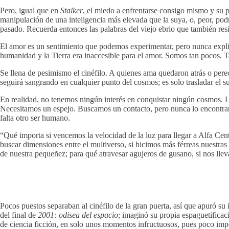
Pero, igual que en
Stalker
, el miedo a enfrentarse consigo mismo y su p
manipulación de una inteligencia más elevada que la suya, o, peor, podr
pasado. Recuerda entonces las palabras del viejo ebrio que también resi
El amor es un sentimiento que podemos experimentar, pero nunca explica
humanidad y la Tierra era inaccesible para el amor. Somos tan pocos. 
Se llena de pesimismo el cinéfilo. A quienes ama quedaron atrás o perec
seguirá sangrando en cualquier punto del cosmos; es solo trasladar el su
En realidad, no tenemos ningún interés en conquistar ningún cosmos. 
Necesitamos un espejo. Buscamos un contacto, pero nunca lo encontrar
falta otro ser humano.
“Qué importa si vencemos la velocidad de la luz para llegar a Alfa Cent
buscar dimensiones entre el multiverso, si hicimos más férreas nuestras 
de nuestra pequeñez; para qué atravesar agujeros de gusano, si nos lle
Pocos puestos separaban al cinéfilo de la gran puerta, así que apuró su 
del final de
2001: odisea del espacio
; imaginó su propia espaguetificac
de ciencia ficción, en solo unos momentos infructuosos, pues poco impo