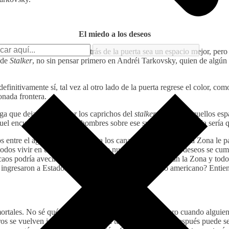
El miedo a los deseos
a la esperanza de que quellos detrás de la puerta sea un espacio mejor, p
 de
Stalker
, no sin pensar primero en Andréi Tarkovsky, quien de algún
finitivamente sí, tal vez al otro lado de la puerta regrese el color, com
onada frontera.
ga que dejarse guiar por los caprichos del
stalker
; disfrutar aquellos e
l encuadre con los tres hombres sobre ese suelo; qué maravilla sería que
 entre el agua, que lo remiten a los canales de su ciudad. La Zona le 
dos vivir en un hemisferio donde nuestros más secretos deseos se cumpl
podría avecinarse si todos estos migrantes habitaran la Zona y todos 
que ingresaron a Estados Unidos en búsqueda del sueño americano? Enti
rtales. No sé qué pasa aquí cuando no hay nadie; pero cuando alguien
s se vuelven intransitables. Ahora tu camino es fácil, después puede s