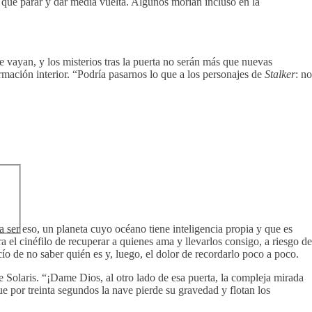
 que parar y dar media vuelta. Algunos morían incluso en la
ue vayan, y los misterios tras la puerta no serán más que nuevas
rmación interior. “Podría pasarnos lo que a los personajes de
Stalker
: no
ía ser eso, un planeta cuyo océano tiene inteligencia propia y que es
a el cinéfilo de recuperar a quienes ama y llevarlos consigo, a riesgo de
cío de no saber quién es y, luego, el dolor de recordarlo poco a poco.
de Solaris. “¡Dame Dios, al otro lado de esa puerta, la compleja mirada
ue por treinta segundos la nave pierde su gravedad y flotan los