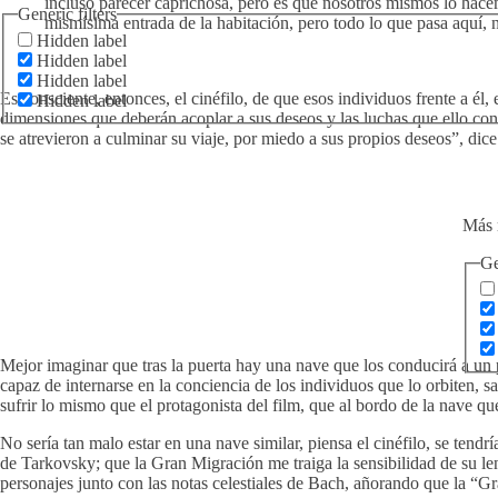
incluso parecer caprichosa, pero es que nosotros mismos lo hace
Generic filters
mismísima entrada de la habitación, pero todo lo que pasa aquí, 
Hidden label
Hidden label
Hidden label
Es consciente, entonces, el cinéfilo, de que esos individuos frente a él
Hidden label
dimensiones que deberán acoplar a sus deseos y las luchas que ello conl
se atrevieron a culminar su viaje, por miedo a sus propios deseos”, dice
Más r
Ge
Mejor imaginar que tras la puerta hay una nave que los conducirá a un
capaz de internarse en la conciencia de los individuos que lo orbiten, s
sufrir lo mismo que el protagonista del film, que al bordo de la nave qu
No sería tan malo estar en una nave similar, piensa el cinéfilo, se tend
de Tarkovsky; que la Gran Migración me traiga la sensibilidad de su lent
personajes junto con las notas celestiales de Bach, añorando que la “Gr