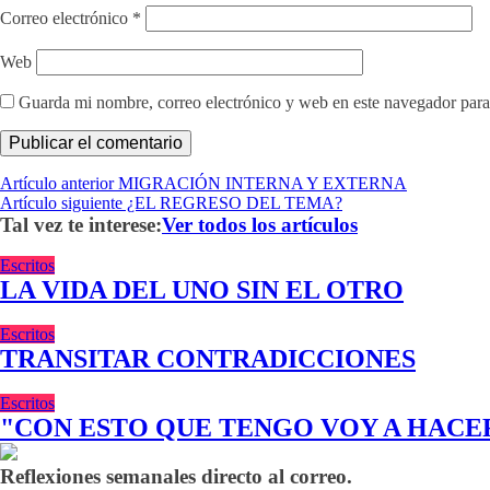
Correo electrónico
*
Web
Guarda mi nombre, correo electrónico y web en este navegador para
Navegación
Artículo
Artículo anterior
MIGRACIÓN INTERNA Y EXTERNA
Next
anterior
Artículo siguiente
¿EL REGRESO DEL TEMA?
de
Post
Tal vez te interese:
Ver todos los artículos
entradas
Escritos
LA VIDA DEL UNO SIN EL OTRO
Escritos
TRANSITAR CONTRADICCIONES
Escritos
"CON ESTO QUE TENGO VOY A HACER
Reflexiones semanales directo al correo.