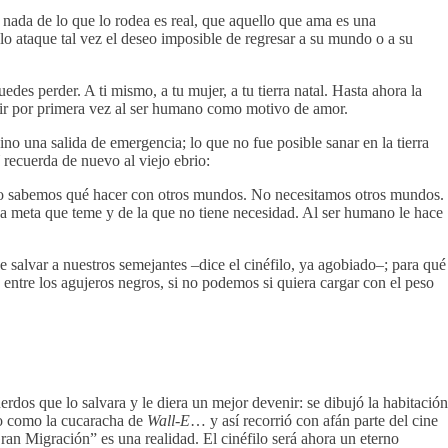
 nada de lo que lo rodea es real, que aquello que ama es una
lo ataque tal vez el deseo imposible de regresar a su mundo o a su
s perder. A ti mismo, a tu mujer, a tu tierra natal. Hasta ahora la
ntir por primera vez al ser humano como motivo de amor.
no una salida de emergencia; lo que no fue posible sanar en la tierra
 recuerda de nuevo al viejo ebrio:
 No sabemos qué hacer con otros mundos. No necesitamos otros mundos.
a meta que teme y de la que no tiene necesidad. Al ser humano le hace
e salvar a nuestros semejantes –dice el cinéfilo, ya agobiado–; para qué
s entre los agujeros negros, si no podemos si quiera cargar con el peso
rdos que lo salvara y le diera un mejor devenir: se dibujó la habitación
mo como la cucaracha de
Wall-E
… y así recorrió con afán parte del cine
an Migración” es una realidad. El cinéfilo será ahora un eterno