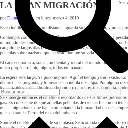
LA GRAN MIGRACIÓN
Sear
por
Danny Arteaga
en
lunes, marzo 4, 2019
Este cinéfilo, de un futuro distante, aguarda su turno en fila, y no es 
Contempla con temor a los demás desdichados; a lo lejos está la pesada 
un mundo desconocido que, dicen por ahí, los protegerá de la Tierra. L
cargado de largos días de incesantes caminatas, vivos de milagro y, por
películas sobre nazismo que ha visto durante su vida. “Todas son la mis
El caos económico, social, ambiental y moral del mundo de nuestro cinéf
único propósito: huir, migrar, todos en manada.
La espera será larga. Ya poco importa. Aquí el tiempo ya no existe. Lo ú
dentro?”, se pregunta, y lo invade su cinéfila nostalgia. Por alguna ra
inalcanzables, más al borde de lo onírico; pero hoy, tras la puerta, podrí
Se sumerge entonces el cinéfilo a recordar dos de sus filmes preferidos 
gas. Es consciente de que aquellas películas de ciencia ficción no tení
de las migraciones que han acompañado a la humanidad desde siempre, c
que separan la Tierra del resto del universo.
Sonríe el cinéfilo y emprende su fantasía. Se acomoda en su puesto y cie
hacer de la Gran Migración un camino parecido al de las películas de 