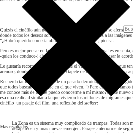
Quizás el cinéfilo aún no quiere salir de la Tierra, por ello se aferra 
donde todos los deseos son posibles. Se aferra entonces a las imágenes
“¿Habrá querido con esta obra reflejar algo de ello?”, piensa.
Pero es mejor pensar en las imágenes. Sí, su mundo actual es en sepia, de
-quien los conduce-) alcanzaron la Zona, después de atravesar la acord
Le gustaría recorrer esos parajes donde el verde predomina, aunque ten
arenoso, donde se extiende un bello tapete de dunas. “Cómo olvidar aque
Recuerda
también las huellas de un pasado derruido, objetos sumergidos
que todos buscan, mejor que en el que viven. “¿Pero cómo podríamos to
me conoce más de lo que puedo conocerme a mí mismo?, ¿qué nuevo caos 
esa una realidad similar a la que vivieron los millones de migrantes 
cinéfilo un pasaje del film, una reflexión del
stalker
:
La Zona es un sistema muy complicado de trampas. Todas son mo
Más resultados...
desaparecen y unas nuevas emergen. Parajes anteriormente seguro