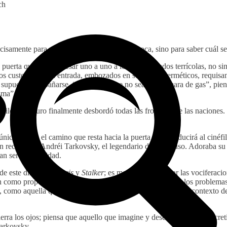
ch
precisamente para ver el nuevo estreno de la época, sino para saber cuál 
puerta que deja ingresar uno a uno a los esperanzados terrícolas, no si
os custodios de la entrada, embozados en sus trajes herméticos, requisa
 supuesto, sin bañarse. “Con tal de que no sea una cámara de gas”, piens
ma”, se dice.
ilo del futuro finalmente desbordó todas las fronteras de las naciones. 
nico real es el camino que resta hacia la puerta que conducirá al cinéfi
zón recuerda a Andréi Tarkovsky, el legendario director ruso. Adoraba su
an ser una realidad.
de este director,
Solaris
y
Stalker
; es mejor que imaginar las vociferacio
an como propósito poner a su audiencia a reflexionar sobre los problemas
omo aquella que vive en carne propia, pero sí que dan un contexto de 
rra los ojos; piensa que aquello que imagine y desee tal vez se concreti
Tarkovsky.