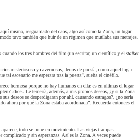
ero aquí mismo, resguardado del caos, algo así como la Zona, un lugar
 modo tuvo también que huir de un régimen que mutilaba sus metrajes.
o cuando los tres hombres del film (un escritor, un científico y el
stalker
spacios misteriososo y cavernosos, llenos de poesía, como aquel lugar
 tal escenario me esperara tras la puerta”, sueña el cinéfilo.
parece hermosa porque no hay humanos en ella; es en últimas el lugar
en? -dice-. Le temería, además, a mis propios deseos, ¿y si la Zona
sus deseos se desperdigaran por ahí, causando estragos?, ¿no sería
endo ahora por qué la Zona estaba acordonada”. Recuerda entonces el
 aparece, todo se pone en movimiento. Las viejas trampas
er complicado y sin esperanzas. Así es la Zona. A veces puede