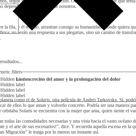
mos, según nuestra propia condición. Ocurría que había gente que tenía
no depende de la Zona, sino de nosotros.
, en la fila, y él mismo, arrastran consigo su humanidad adonde quiera q
leva; no serán una respuesta a sus plegarias, sino un camino de transfo
.
esultados...
neric filters
Hidden label
La concreción del amor y la prolongación del dolor
Hidden label
Hidden label
Hidden label
 planeta como el de
Solaris
, otra película de Andrei Tarkovsky. Sí, podr
acar de ellos lo que aman y volverlo concreto. Podría ser una manera par
e orbitaba Solaris se encuentra con la mujer que ama, quien siente el va
rían todas las comodidades necesarias y una vista hacia el vasto océano 
e y el arte de sus escenarios!”, dice. Y recuerda aquella escena en la q
an Migración” le traiga por lo menos un instante así.