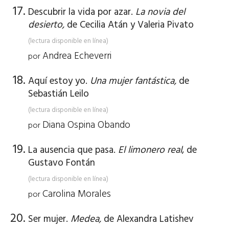
Descubrir la vida por azar.
La novia del
desierto
,
de Cecilia Atán y Valeria Pivato
(lectura disponible en línea)
Andrea Echeverri
por
Aquí estoy yo.
Una mujer fantástica,
de
Sebastián Leilo
(lectura disponible en línea)
Diana Ospina Obando
por
La ausencia que pasa.
El limonero real
, de
Gustavo Fontán
(lectura disponible en línea)
Carolina Morales
por
Ser mujer.
Medea
,
de Alexandra Latishev