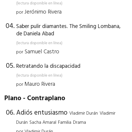
(lectura disponible en línea)
Jerónimo Rivera
por
Saber pulir diamantes. The Smiling Lombana,
de Daniela Abad
(lectura disponible en línea)
Samuel Castro
por
Retratando la discapacidad
(lectura disponible en línea)
Mauro Rivera
por
Plano - Contraplano
Adiós entusiasmo
Vladimir Durán
Vladimir
Durán
Sacha Amaral
Familia
Drama
por Vladimir Durán