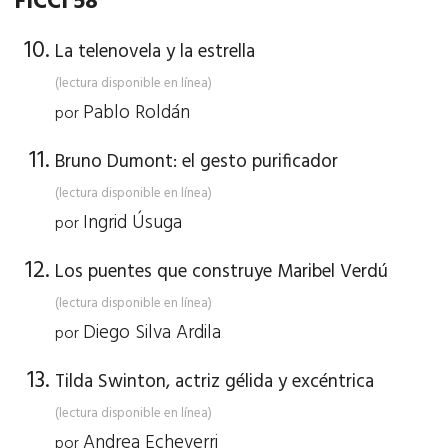
FICCI 58
La telenovela y la estrella
(lectura disponible en línea)
Pablo Roldán
por
Bruno Dumont: el gesto purificador
(lectura disponible en línea)
Ingrid Úsuga
por
Los puentes que construye Maribel Verdú
(lectura disponible en línea)
Diego Silva Ardila
por
Tilda Swinton, actriz gélida y excéntrica
(lectura disponible en línea)
Andrea Echeverri
por